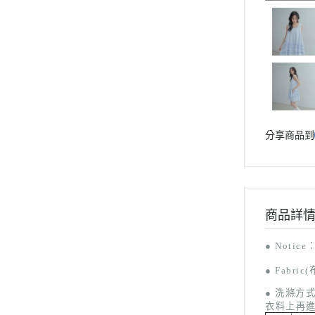
分享商品到
商品詳
● Notice
● F
abric
● 洗滌方
衣料上再