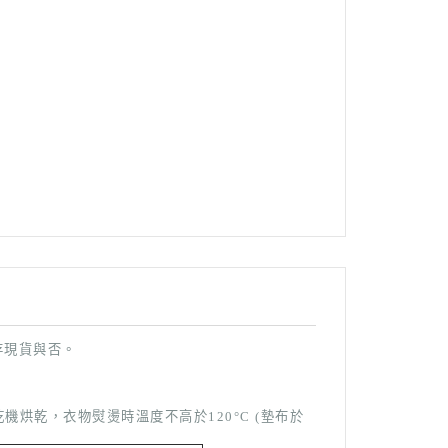
存現貨與否。
烘乾，衣物熨燙時溫度不高於120°C (墊布於