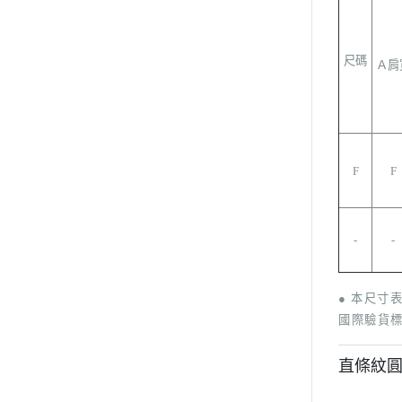
尺碼
Ａ肩
F
F
-
-
● 本尺寸
國際驗貨
直條紋圓