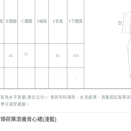
寬
Ｂ胸圍
Ｃ腰圍
D袖長
E衣長
F下擺寬
57
45
-
85
103
-
-
-
-
-
表皆為水平測量(單位公分)，會因布料彈性、水洗處理、測量起訖點等
標準可接受範圍。
領荷葉滾邊背心裙(淺藍)