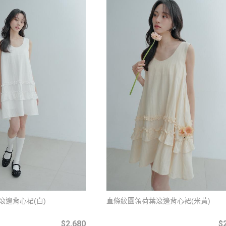
滾邊背心裙(白)
直條紋圓領荷葉滾邊背心裙(米黃)
$2,680
$