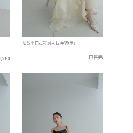
鬆緊平口蛋糕層次長洋裝(米)
已售完
4,280