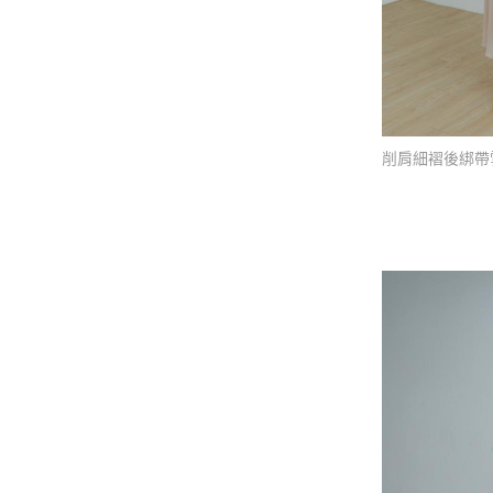
削肩細褶後綁帶