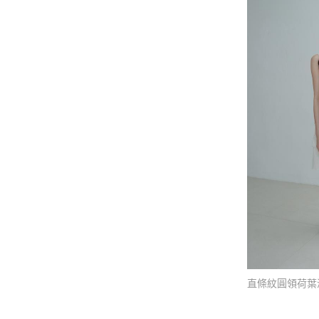
直條紋圓領荷葉