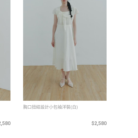
胸口扭結設計小包袖洋裝(白)
2,580
$2,580