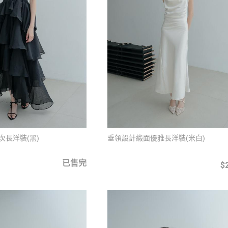
次長洋裝(黑)
垂領設計緞面優雅長洋裝(米白)
已售完
$