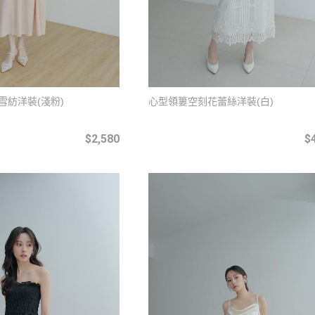
雪紡洋裝(淺粉)
心型領簍空刻花蕾絲洋裝(白)
$2,580
$