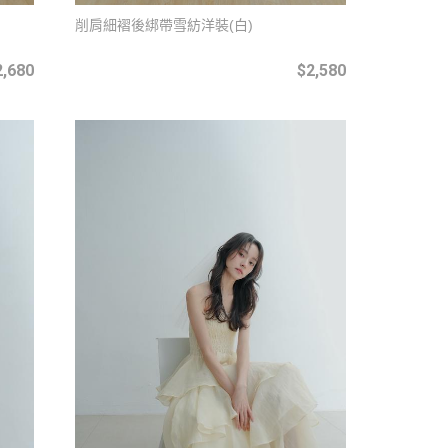
削肩細褶後綁帶雪紡洋裝(白)
2,680
$2,580