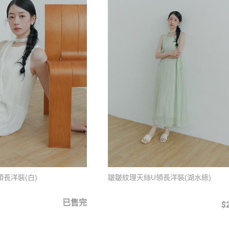
長洋裝(白)
皺皺紋理天絲U領長洋裝(湖水綠)
已售完
$