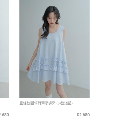
直條紋圓領荷葉滾邊背心裙(淺藍)
2,680
$2,680