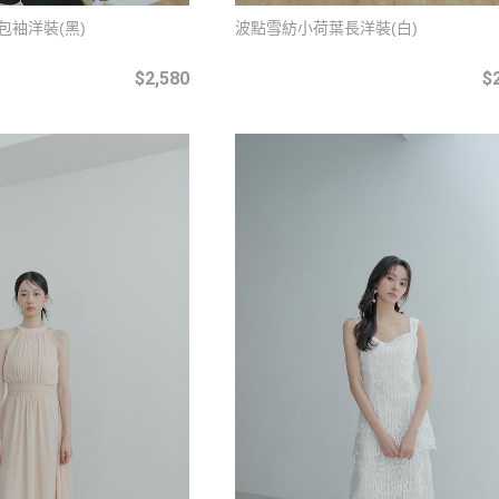
包袖洋裝(黑)
波點雪紡小荷葉長洋裝(白)
$2,580
$