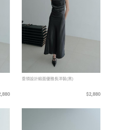
垂領設計緞面優雅長洋裝(黑)
2,880
$2,880