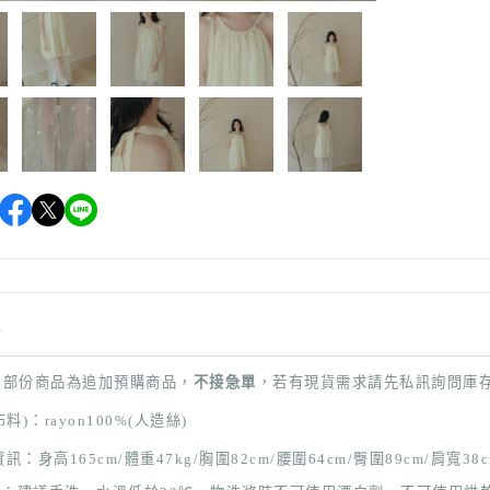
情
：部份商品
為追加預購商品，
不接急單
，若有現貨需求請先私訊詢問庫
(布料)：rayon100
%(人造絲)
資訊：身高165cm/體重47kg/胸圍82cm/腰圍64cm/臀圍89cm
/肩寬38