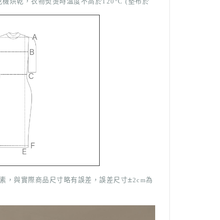
烘乾，衣物熨燙時溫度不高於120°C (墊布於
±
因素，與實際商品尺寸略有誤差，誤差尺寸
2cm為