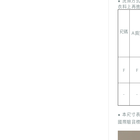
● 洗滌方
衣料上再
尺碼
Ａ肩
F
F
-
-
● 本尺寸
國際驗貨