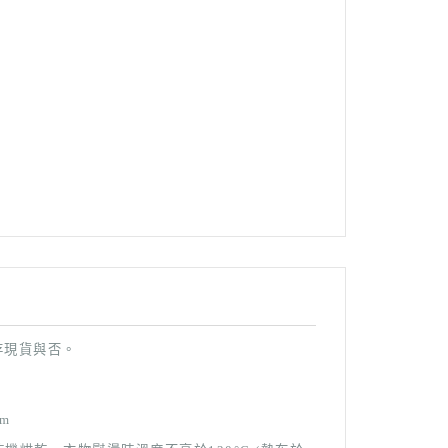
存現貨與否。
cm