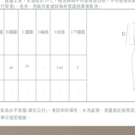
式：
建議手洗，水溫低於30
℃
，
物洗滌時不可使用漂白劑，不可使用烘乾機
進行熨
燙)，毛衣、西裝外套或特殊材質請送專業乾洗。
寬
Ｂ胸圍
Ｃ腰圍
D袖長
E衣長
F下擺寬
50
46
-
140
F
-
-
-
-
-
表皆為水平測量(單位公分)，會因布料彈性、水洗處理、測量起訖點等
標準可接受範圍。