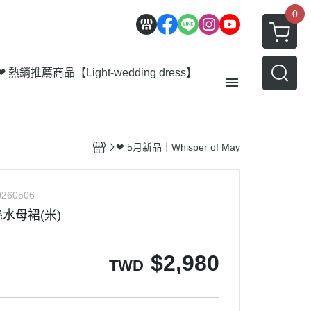
0
❤ 熱銷推薦商品
【Light-wedding dress】
【Outer】
❤ 5月新品｜Whisper of May
【Bottom】
【Acc】
260506
會員優惠 | 積點規則
水母裙(米)
部落格
$
2,980
TWD