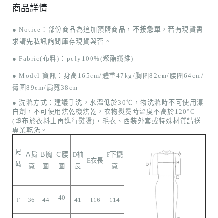
商品詳情
● Notice
：部份商品
為追加預購商品，
不接急單
，若有現貨需
求請先私訊詢問庫存現貨與否。
● F
abric(布料)：poly100
%(聚酯纖維)
●
Model
資訊：身高165cm/體重47kg/胸圍82cm/腰圍64cm/
臀圍89cm
/肩寬38cm
● 洗滌方式：
建議手洗，水溫低於30
℃
，
物洗滌時不可使用漂
白劑，不可使用烘乾機烘乾，衣物熨燙時溫度不高於120°C
(墊布於衣料上再進行熨
燙)，毛衣、西裝外套或特殊材質請送
專業乾洗。
尺
Ａ肩
Ｂ胸
Ｃ腰
D袖
F下擺
E衣長
碼
寬
圍
圍
長
寬
40
F
36
44
41
116
114