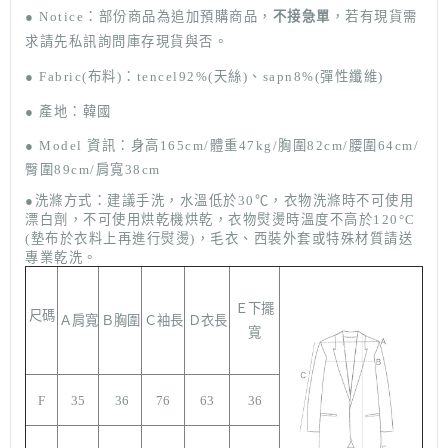
● Notice
：部份商品
為追加預購商品，
不接急單
，若有現貨需
求請先私訊詢問庫存現貨與否。
● F
abric(布料)：tencel92%(天絲)、sapn8%(彈性纖維)
● 產地：韓國
●
Model
資訊：身高165cm/體重47kg/胸圍82cm/腰圍64cm/
臀圍89cm
/肩寬38cm
●洗滌方式：
建議手洗，水溫低於30
℃
，
衣物洗滌時不可使用
漂白劑，不可使用烘乾機烘乾，衣物熨燙時溫度不高於120°C
(墊布於衣料上再進行熨燙)，毛衣、西裝外套或特殊材質請送
專業乾洗。
Ｅ下擺
尺碼
Ａ肩寬
Ｂ胸圍
Ｃ袖長
Ｄ衣長
寬
F
35
36
76
63
36