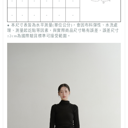
-
-
-
-
-
-
-
-
-
-
-
-
● 本尺寸表皆為水平測量(單位公分)，會因布料彈性、水洗處
理、測量起訖點等因素，與實際商品尺寸略有誤差，誤差尺寸
2cm為國際驗貨標準可接受範圍。
±