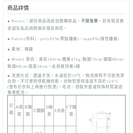
商品詳情
● Notice
：部份商品
為追加預購商品，
不接急單
，若有現貨需
求請先私訊詢問庫存現貨與否。
● F
abric(布料)：poly92%(聚酯纖維)、sapn8%(彈性纖維)
● 產地：韓國
●
Model
資訊：身高160cm/體重47kg/胸圍76cm/腰圍68cm/
臀圍88cm
/肩寬38cm，此款模特著S碼
● 洗滌方式：
建議手洗，水溫低於30
℃
，
物洗滌時不可使用漂
白劑，不可使用烘乾機烘乾，衣物熨燙時溫度不高於120°C
(墊布於衣料上再進行熨
燙)，毛衣、西裝外套或特殊材質請送
專業乾洗。
尺
Ａ肩
Ｂ胸
D袖
F下擺
Ｃ腰圍
E衣長
碼
寬
圍
長
寬