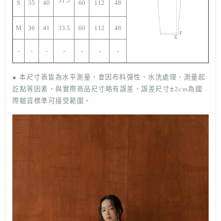
31.5
S
35
40
60
112
48
M
36
41
33.5
60
112
48
-
-
-
-
-
-
-
● 本尺寸表皆為水平測量，會因布料彈性、水洗處理、測量起
±
訖點等因素，與實際商品尺寸略有誤差，誤差尺寸
2cm為國
際驗貨標準可接受範圍。