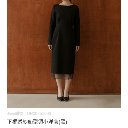
商品編號：
DR00251003
下襬透紗船型領小洋裝(黑)