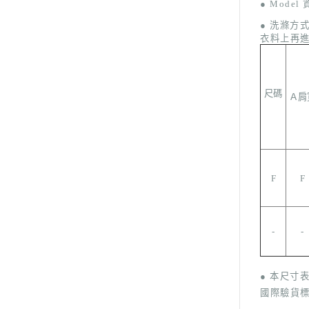
●
Model
● 洗滌方
衣料上再
尺碼
Ａ肩
F
F
-
-
● 本尺寸
國際驗貨