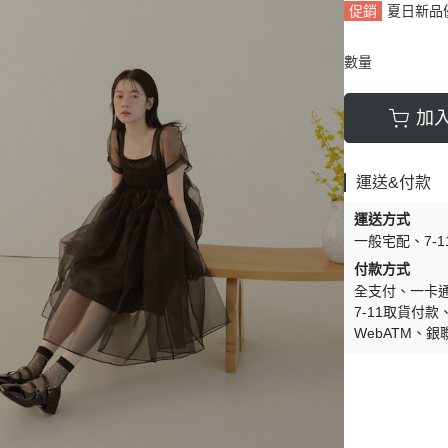
促銷
夏日新品
數量
加
運送&付款
運送方式
一般宅配
7-
付款方式
全支付
一卡通 
7-11取貨付款
WebATM
銀