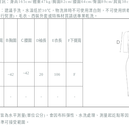
資訊：身高165cm/體重47kg/胸圍82cm/腰圍64cm/臀圍89cm
/肩寬38c
式：
建議手洗，水溫低於30
℃
，
物洗滌時不可使用漂白劑，不可使用烘乾機
進行熨
燙)，毛衣、西裝外套或特殊材質請送專業乾洗。
寬
Ｂ胸圍
Ｃ腰圍
D袖長
E衣長
F下擺寬
~42
~
42
20
106
F
-
-
-
-
-
表皆為水平測量(單位公分)，會因布料彈性、水洗處理、測量起訖點等
標準可接受範圍。