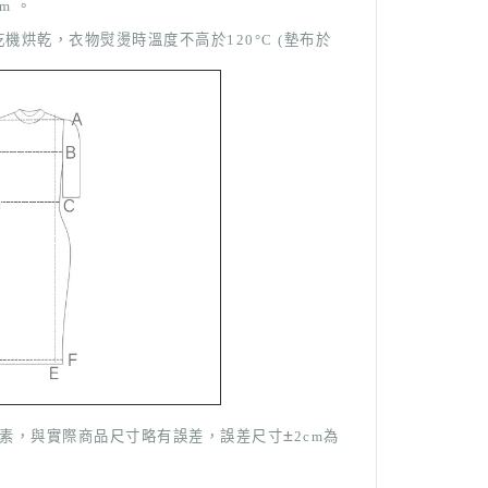
m 。
烘乾，衣物熨燙時溫度不高於120°C (墊布於
±
因素，與實際商品尺寸略有誤差，誤差尺寸
2cm為