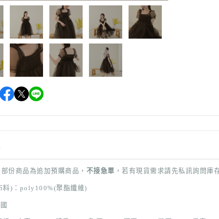
情
：部份商品
為追加預購商品，
不接急單
，若有現貨需求請先私訊詢問庫
(布料)：poly100%(聚酯纖維)
韓國