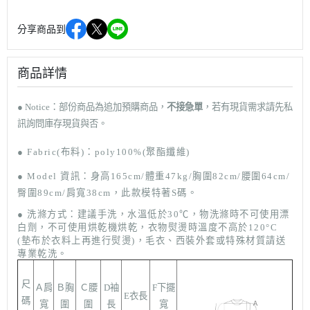
分享商品到
商品詳情
● Notice
：部份商品
為追加預購商品，
不接急單
，若有現貨需求請先私
訊詢問庫存現貨與否。
● F
abric(布料)：
poly100%(聚酯纖維)
●
Model
資訊：身高165cm/體重47kg/胸圍82cm/腰圍64cm/
臀圍89cm
/肩寬38cm，此款模特著S碼。
● 洗滌方式：
建議手洗，水溫低於30
℃
，
物洗滌時不可使用漂
白劑，不可使用烘乾機烘乾，衣物熨燙時溫度不高於120°C
(墊布於衣料上再進行熨
燙)，毛衣、西裝外套或特殊材質請送
專業乾洗。
尺
Ａ肩
Ｂ胸
Ｃ腰
D袖
F下擺
E衣長
碼
寬
圍
圍
長
寬