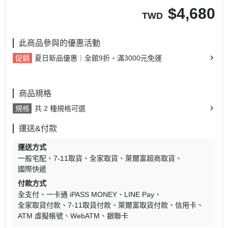
$
4,680
TWD
此商品參與的優惠活動
促銷
夏日新品優惠｜全館9折・滿3000元免運
商品規格
規格
共 2 種規格可選
運送&付款
運送方式
一般宅配
7-11取貨
全家取貨
萊爾富超商取貨
國際快遞
付款方式
全支付
一卡通 iPASS MONEY
LINE Pay
全家取貨付款
7-11取貨付款
萊爾富取貨付款
信用卡
ATM 虛擬帳號
WebATM
銀聯卡