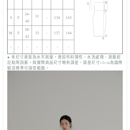
34-
31
S
F
-
134
143
40
38-
M
F
35
-
137
144
42
-
-
-
-
-
-
-
● 本尺寸表皆為水平測量，會因布料彈性、水洗處理、測量起
訖點等因素，與實際商品尺寸略有誤差，誤差尺寸
2cm為國際
±
驗貨標準可接受範圍。