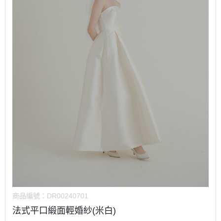
商品編號：
DR00240701
法式平口緞面輕婚紗(米白)